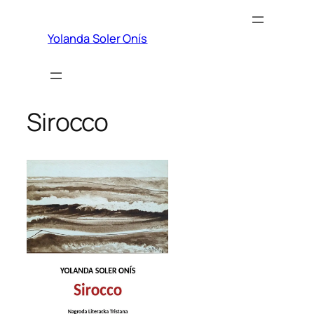
Przejdź
do
Yolanda Soler Onís
treści
Sirocco