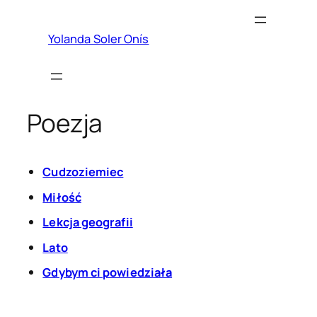
Przejdź
do
Yolanda Soler Onís
treści
Poezja
Cudzoziemiec
Miłość
Lekcja geografii
Lato
Gdybym ci powiedziała