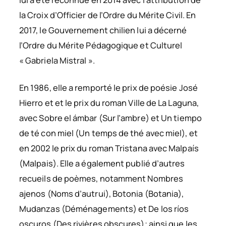
la Croix d’Officier de l’Ordre du Mérite Civil. En
2017, le Gouvernement chilien lui a décerné
l’Ordre du Mérite Pédagogique et Culturel
« Gabriela Mistral ».
En 1986, elle a remporté le prix de poésie
José
Hierro
et et le prix du roman
Ville de La Laguna
,
avec
Sobre el ámbar
(
Sur l’ambre
) et
Un tiempo
de té con miel
(
Un temps de thé avec miel
), et
en 2002 le prix du roman
Tristana
avec
Malpaís
(
Malpais
). Elle a également publié d’autres
recueils de poèmes, notamment
Nombres
ajenos
(
Noms d’autrui
),
Botonia
(
Botania
),
Mudanzas
(
Déménagements
) et
De los ríos
oscuros
(
Des rivières obscures
); ainsi que les