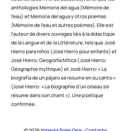
anthologies
Memoria del agua
(
Mémoire de
l’eau
) et
Memoria del agua y otros poemas
(
Mémoire de l’eau et autres poèmes
). Elle est
l’auteur de divers ouvrages liés à la didactique
de la Langue et de la Littérature, tels que
José
Hierro para niños
(
José Hierro pour enfants
) et
José Hierro: Geografía Mítica
(
José Hierro:
Géographie mythique
) et
José Hierro: « La
biografía de un pájaro se resume en su canto »
(
José Hierro: « La biographie d’un oiseau se
résume dans son chant »
).
Une poétique
confirmée
.
© 2026
Yolanda Soler Onís
·
Contacto